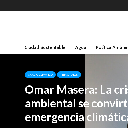
Ciudad Sustentable
Agua
Política Ambien
CAMBIO CLIMÁTICO
PRINCIPALES
Omar Masera: La cri
ambiental se convirt
emergencia climátic