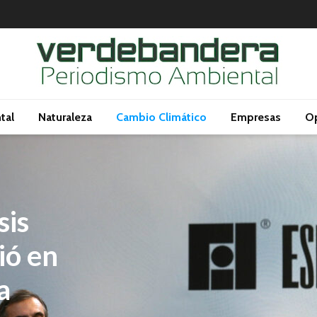
tal
Naturaleza
Cambio Climático
Empresas
Op
sis
ió en
a